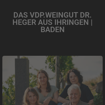
DAS VDP.WEINGUT DR.
HEGER AUS IHRINGEN |
BADEN