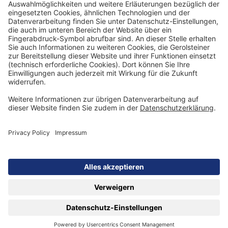
Kategorie
Vorspeise
Personenzahl
4
Arbeitszeit
30 Minuten
Ruhezeit
keine
Schwierigkeitsgrad
anspruchsvoll
Merkmal
Schnelle Küche
ZUTATEN
Für die Beta-Sweet-
junge Karotten
Karotte:
NACH
OBEN
Apfelessig
10
Zucker
100 ml