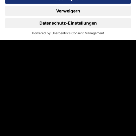
Alkoholgehalt lässt die Säure im Wein
NACH
stärker hervortreten.
OBEN
• Bitterstoffe harmonisieren dein Süße-
Empfinden und reduzieren gleichzeitig
dein Säure-Empfinden.
• Stark fetthaltige Speisen sind
bekömmlicher mit Weinen, die reich an
Säure, Gerbstoff und
Alkohol sind.
• Kräftig gewürzte und scharfe Speisen
harmonieren mit Weinen die reich an
Fruchtsüße und
im Alkohol reduziert sind.