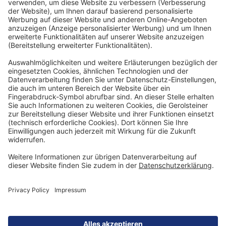
SPEISEN
Treffen die Geschmacksträger des Weins
und des Essens im Mund aufeinander,
entstehen angenehme oder
unangenehme Wechselwirkungen. Die
Ursache hierfür sind verschiedene
Inhaltsstoffe, die je nach Wein und Speise
unterschiedlich stark vertreten sein
können. Zu den wichtigsten Auslösern der
Wechselwirkungen zählen:
• Alkohol erhöht den Eindruck der Süße
und verstärkt die Wirkung von Gewürzen.
Ein niedriger