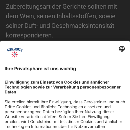
Zubereitungsart der Gerichte sollten mit
dem Wein, seinen Inhaltsstoffen, sowie
seiner Duft- und Geschmacksintensität
korrespondieren.
Wein und Gericht enthalten bestenfalls die
gleichen Geschmacksträger. Diese sind:
Süß, sauer, salzig oder bitter. Je nach Art
von Speise oder Wein enthält das
Erzeugnis mehr oder weniger von diesen
Geschmacksträgern.
WECHSELWIRKUNGEN BEI DER
KOMBINATION VON WEIN UND