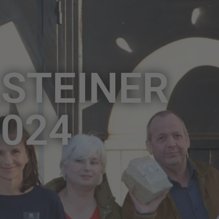
STEINER
024