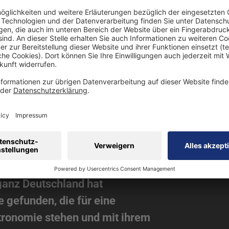
ITEN WIEDER DABE
Weinwelt selbst sind auch in
einPlaces, die von der
hnet wurden. Von Lüneburg bis
 ganz Deutschland hat
 gefunden, die für eine
tronomie stehen und mit ihrem