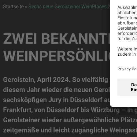
Startseite
»
Sechs neue Gerolsteiner WeinPlaces 2024
ZWEI BEKANNTE
WEINPERSÖNLICHKE
Gerolstein, April 2024. So vielfältig wie die 
diesem Jahr wieder die neuen Gerolsteiner W
sechsköpfigen Jury in Düsseldorf ausgezeic
Frankfurt, von Düsseldorf bis Würzburg – in
Gerolsteiner wieder außergewöhnliche Plätze
zeitgemäße und leicht zugängliche Weingas